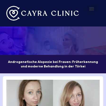
Zum
Inhalt
springen
Vorher – Nachher
Über uns
Androgenetische Alopezie bei Frauen: Früherkennung
und moderne Behandlung in der Türkei