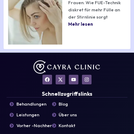
Frauen: Wie FUE-Technik
diskret für mehr Fülle an
der Stirnlinie sorgt
Mehr lesen
F
X
Y
I
a
-
o
n
c
t
u
s
e
w
t
t
Schnellzugriffslinks
b
i
u
a
o
t
b
g
Behandlungen
Blog
o
t
e
r
k
e
a
Leistungen
Über uns
r
m
Vorher -Nachher
Kontakt