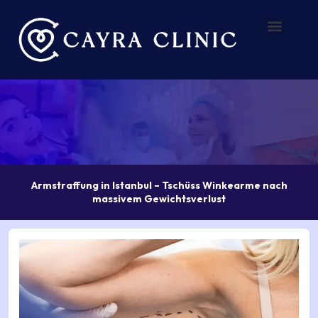
Zum
Inhalt
springen
Vorher – Nachher
Über uns
Armstraffung in Istanbul – Tschüss Winkearme nach
massivem Gewichtsverlust