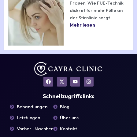
Frauen: Wie FUE-Technik
diskret für mehr Fülle an
der Stirnlinie sorgt
Mehr lesen
F
X
Y
I
a
-
o
n
c
t
u
s
e
w
t
t
Schnellzugriffslinks
b
i
u
a
o
t
b
g
Behandlungen
Blog
o
t
e
r
k
e
a
Leistungen
Über uns
r
m
Vorher -Nachher
Kontakt