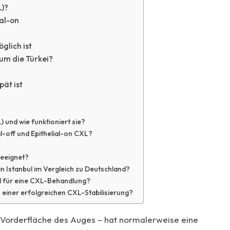
L)?
ial-on
glich ist
um die Türkei?
pät ist
 und wie funktioniert sie?
al-off und Epithelial-on CXL?
geeignet?
 Istanbul im Vergleich zu Deutschland?
ul für eine CXL-Behandlung?
einer erfolgreichen CXL-Stabilisierung?
 Vorderfläche des Auges – hat normalerweise eine