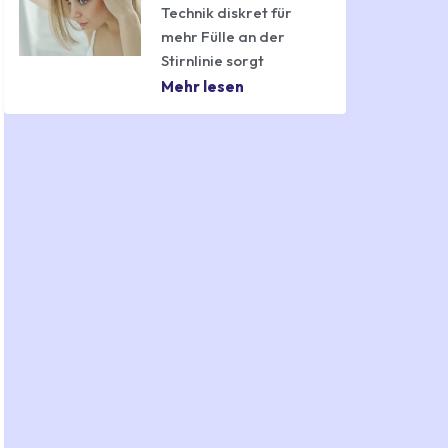
Technik diskret für
mehr Fülle an der
Stirnlinie sorgt
Mehr lesen