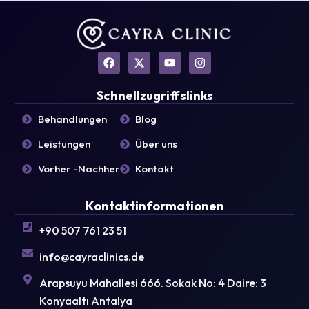
F
X
Y
I
a
-
o
n
c
t
u
s
e
w
t
t
Schnellzugriffslinks
b
i
u
a
o
t
b
g
Behandlungen
Blog
o
t
e
r
k
e
a
Leistungen
Über uns
r
m
Vorher -Nachher
Kontakt
Kontaktinformationen
+90 507 761 23 51
info@cayraclinics.de
Arapsuyu Mahallesi 666. Sokak No: 4 Daire: 3
Konyaaltı Antalya