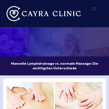
Zum
Inhalt
springen
Vorher – Nachher
Über uns
Manuelle Lymphdrainage vs. normale Massage: Die
wichtigsten Unterschiede