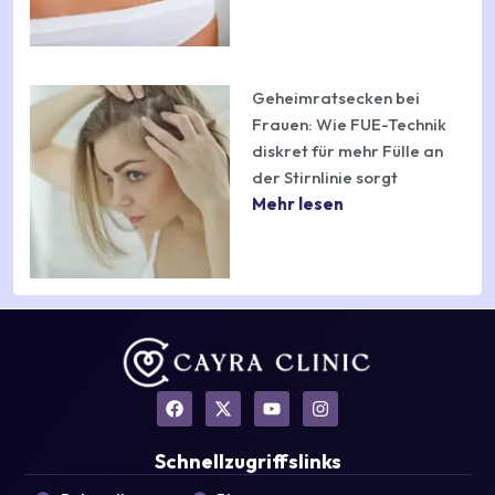
Geheimratsecken bei
Frauen: Wie FUE-Technik
diskret für mehr Fülle an
der Stirnlinie sorgt
Mehr lesen
F
X
Y
I
a
-
o
n
c
t
u
s
e
w
t
t
Schnellzugriffslinks
b
i
u
a
o
t
b
g