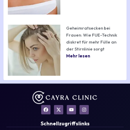
Geheimratsecken bei
Frauen: Wie FUE-Technik
diskret für mehr Fülle an
der Stirnlinie sorgt
Mehr lesen
F
X
Y
I
a
-
o
n
c
t
u
s
e
w
t
t
Schnellzugriffslinks
b
i
u
a