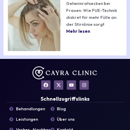
Geheimratsecken bei
Frauen: Wie FUE-Technik
diskret für mehr Fülle an
der Stirnlinie sorgt
Mehr lesen
F
X
Y
I
a
-
o
n
c
t
u
s
e
w
t
t
Schnellzugriffslinks
b
i
u
a
o
t
b
g
Behandlungen
Blog
o
t
e
r
k
e
a
Leistungen
Über uns
r
m
Vorher -Nachher
Kontakt