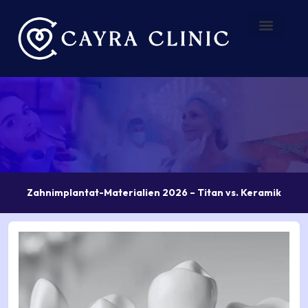
Zum
Inhalt
springen
Vorher – Nachher
Über uns
Zahnimplantat-Materialien 2026 – Titan vs. Keramik