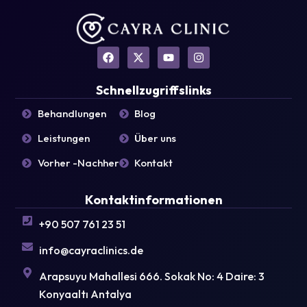
F
X
Y
I
a
-
o
n
c
t
u
s
e
w
t
t
Schnellzugriffslinks
b
i
u
a
o
t
b
g
Behandlungen
Blog
o
t
e
r
k
e
a
Leistungen
Über uns
r
m
Vorher -Nachher
Kontakt
Kontaktinformationen
+90 507 761 23 51
info@cayraclinics.de
Arapsuyu Mahallesi 666. Sokak No: 4 Daire: 3
Konyaaltı Antalya