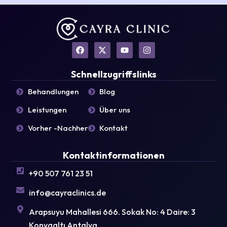
F
X
Y
I
a
-
o
n
c
t
u
s
e
w
t
t
Schnellzugriffslinks
b
i
u
a
o
t
b
g
Behandlungen
Blog
o
t
e
r
k
e
a
Leistungen
Über uns
r
m
Vorher -Nachher
Kontakt
Kontaktinformationen
+90 507 761 23 51
info@cayraclinics.de
Arapsuyu Mahallesi 666. Sokak No: 4 Daire: 3
Konyaaltı Antalya