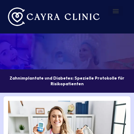
Zum
Inhalt
springen
Vorher – Nachher
Über uns
Zahnimplantate und Diabetes: Spezielle Protokolle für
Risikopatienten